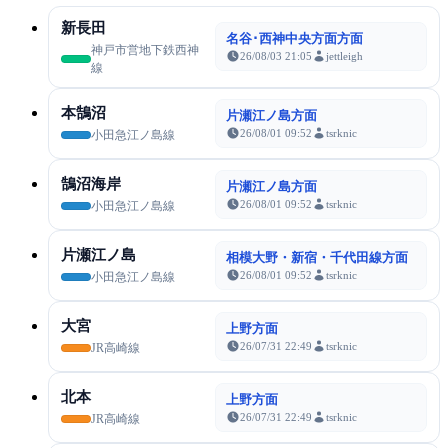
新長田
名谷･西神中央方面方面
神戸市営地下鉄西神
26/08/03 21:05
jettleigh
線
本鵠沼
片瀬江ノ島方面
26/08/01 09:52
tsrknic
小田急江ノ島線
鵠沼海岸
片瀬江ノ島方面
26/08/01 09:52
tsrknic
小田急江ノ島線
片瀬江ノ島
相模大野・新宿・千代田線方面
26/08/01 09:52
tsrknic
小田急江ノ島線
大宮
上野方面
26/07/31 22:49
tsrknic
JR高崎線
北本
上野方面
26/07/31 22:49
tsrknic
JR高崎線