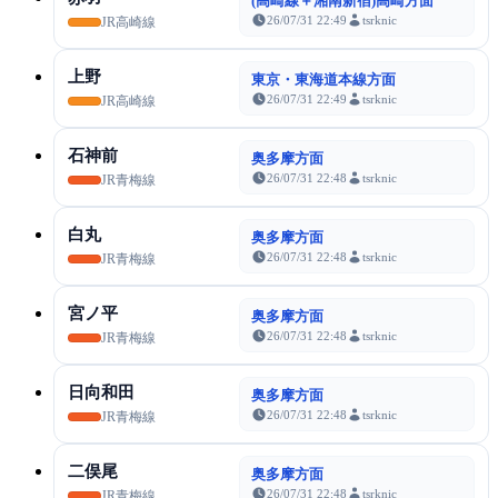
(高崎線＋湘南新宿)高崎方面
26/07/31 22:49
tsrknic
JR高崎線
上野
東京・東海道本線方面
26/07/31 22:49
tsrknic
JR高崎線
石神前
奥多摩方面
26/07/31 22:48
tsrknic
JR青梅線
白丸
奥多摩方面
26/07/31 22:48
tsrknic
JR青梅線
宮ノ平
奥多摩方面
26/07/31 22:48
tsrknic
JR青梅線
日向和田
奥多摩方面
26/07/31 22:48
tsrknic
JR青梅線
二俣尾
奥多摩方面
26/07/31 22:48
tsrknic
JR青梅線