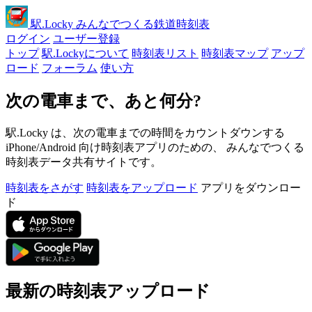
駅
.Locky
みんなでつくる鉄道時刻表
ログイン
ユーザー登録
トップ
駅.Lockyについて
時刻表リスト
時刻表マップ
アップ
ロード
フォーラム
使い方
次の電車まで、あと何分?
駅.Locky は、次の電車までの時間をカウントダウンする
iPhone/Android 向け時刻表アプリのための、 みんなでつくる
時刻表データ共有サイトです。
時刻表をさがす
時刻表をアップロード
アプリをダウンロー
ド
最新の時刻表アップロード