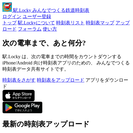
駅
.Locky
みんなでつくる鉄道時刻表
ログイン
ユーザー登録
トップ
駅.Lockyについて
時刻表リスト
時刻表マップ
アップ
ロード
フォーラム
使い方
次の電車まで、あと何分?
駅.Locky は、次の電車までの時間をカウントダウンする
iPhone/Android 向け時刻表アプリのための、 みんなでつくる
時刻表データ共有サイトです。
時刻表をさがす
時刻表をアップロード
アプリをダウンロー
ド
最新の時刻表アップロード