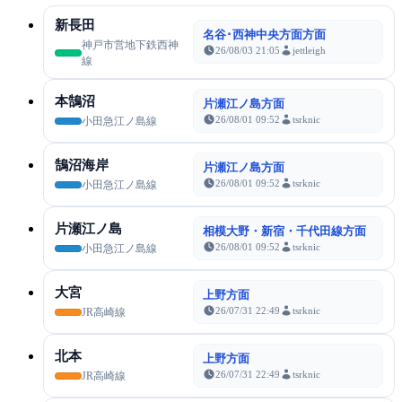
新長田
名谷･西神中央方面方面
神戸市営地下鉄西神
26/08/03 21:05
jettleigh
線
本鵠沼
片瀬江ノ島方面
26/08/01 09:52
tsrknic
小田急江ノ島線
鵠沼海岸
片瀬江ノ島方面
26/08/01 09:52
tsrknic
小田急江ノ島線
片瀬江ノ島
相模大野・新宿・千代田線方面
26/08/01 09:52
tsrknic
小田急江ノ島線
大宮
上野方面
26/07/31 22:49
tsrknic
JR高崎線
北本
上野方面
26/07/31 22:49
tsrknic
JR高崎線