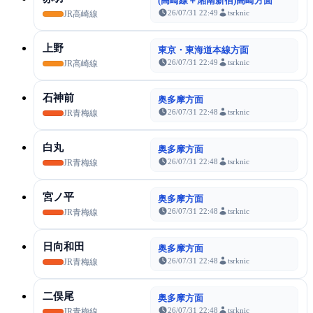
(高崎線＋湘南新宿)高崎方面
26/07/31 22:49
tsrknic
JR高崎線
上野
東京・東海道本線方面
26/07/31 22:49
tsrknic
JR高崎線
石神前
奥多摩方面
26/07/31 22:48
tsrknic
JR青梅線
白丸
奥多摩方面
26/07/31 22:48
tsrknic
JR青梅線
宮ノ平
奥多摩方面
26/07/31 22:48
tsrknic
JR青梅線
日向和田
奥多摩方面
26/07/31 22:48
tsrknic
JR青梅線
二俣尾
奥多摩方面
26/07/31 22:48
tsrknic
JR青梅線