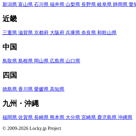
新潟県
富山県
石川県
福井県
山梨県
長野県
岐阜県
静岡県
愛
近畿
三重県
滋賀県
京都府
大阪府
兵庫県
奈良県
和歌山県
中国
鳥取県
島根県
岡山県
広島県
山口県
四国
徳島県
香川県
愛媛県
高知県
九州・沖縄
福岡県
佐賀県
長崎県
熊本県
大分県
宮崎県
鹿児島県
沖縄県
© 2009-2026 Locky.jp Project