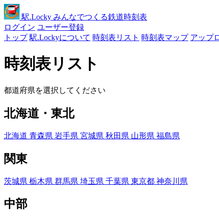
駅
.Locky
みんなでつくる鉄道時刻表
ログイン
ユーザー登録
トップ
駅.Lockyについて
時刻表リスト
時刻表マップ
アップ
時刻表リスト
都道府県を選択してください
北海道・東北
北海道
青森県
岩手県
宮城県
秋田県
山形県
福島県
関東
茨城県
栃木県
群馬県
埼玉県
千葉県
東京都
神奈川県
中部