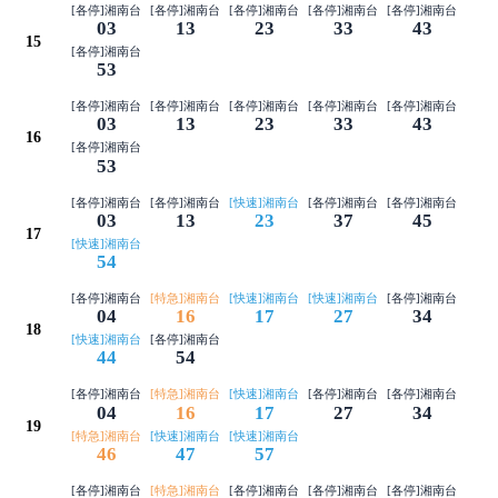
[各停]湘南台
[各停]湘南台
[各停]湘南台
[各停]湘南台
[各停]湘南台
03
13
23
33
43
15
[各停]湘南台
53
[各停]湘南台
[各停]湘南台
[各停]湘南台
[各停]湘南台
[各停]湘南台
03
13
23
33
43
16
[各停]湘南台
53
[各停]湘南台
[各停]湘南台
[快速]湘南台
[各停]湘南台
[各停]湘南台
03
13
23
37
45
17
[快速]湘南台
54
[各停]湘南台
[特急]湘南台
[快速]湘南台
[快速]湘南台
[各停]湘南台
04
16
17
27
34
18
[快速]湘南台
[各停]湘南台
44
54
[各停]湘南台
[特急]湘南台
[快速]湘南台
[各停]湘南台
[各停]湘南台
04
16
17
27
34
19
[特急]湘南台
[快速]湘南台
[快速]湘南台
46
47
57
[各停]湘南台
[特急]湘南台
[各停]湘南台
[各停]湘南台
[各停]湘南台