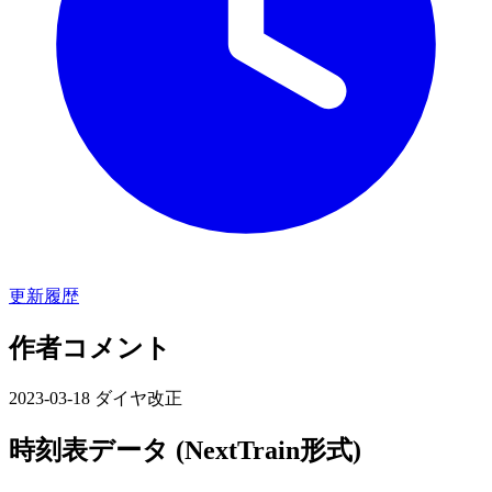
更新履歴
作者コメント
2023-03-18 ダイヤ改正
時刻表データ (NextTrain形式)