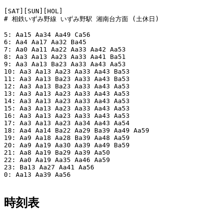
[SAT][SUN][HOL]

# 相鉄いずみ野線 いずみ野駅 湘南台方面 (土休日)

5: Aa15 Aa34 Aa49 Ca56

6: Aa4 Aa17 Aa32 Ba45

7: Aa0 Aa11 Aa22 Aa33 Aa42 Aa53

8: Aa3 Aa13 Aa23 Aa33 Aa41 Ba51

9: Aa3 Aa13 Ba23 Aa33 Aa43 Aa53

10: Aa3 Aa13 Aa23 Aa33 Aa43 Ba53

11: Aa3 Aa13 Ba23 Aa33 Aa43 Ba53

12: Aa3 Aa13 Ba23 Aa33 Aa43 Aa53

13: Aa3 Aa13 Aa23 Aa33 Aa43 Aa53

14: Aa3 Aa13 Aa23 Aa33 Aa43 Aa53

15: Aa3 Aa13 Aa23 Aa33 Aa43 Aa53

16: Aa3 Aa13 Aa23 Aa33 Aa43 Aa53

17: Aa3 Aa13 Aa23 Aa34 Aa43 Aa54

18: Aa4 Aa14 Ba22 Aa29 Ba39 Aa49 Aa59

19: Aa9 Aa18 Aa28 Ba39 Aa48 Aa59

20: Aa9 Aa19 Aa30 Aa39 Aa49 Ba59

21: Aa8 Aa19 Ba29 Aa39 Aa50

22: Aa0 Aa19 Aa35 Aa46 Aa59

23: Ba13 Aa27 Aa41 Aa56

0: Aa13 Aa39 Aa56

時刻表