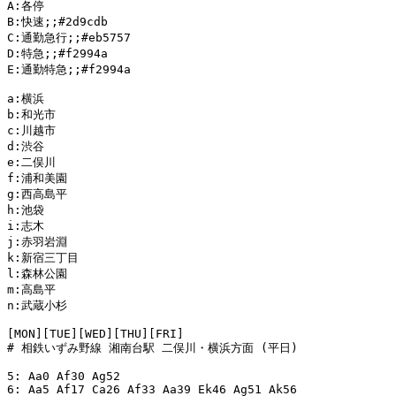
A:各停

B:快速;;#2d9cdb

C:通勤急行;;#eb5757

D:特急;;#f2994a

E:通勤特急;;#f2994a

a:横浜

b:和光市

c:川越市

d:渋谷

e:二俣川

f:浦和美園

g:西高島平

h:池袋

i:志木

j:赤羽岩淵

k:新宿三丁目

l:森林公園

m:高島平

n:武蔵小杉

[MON][TUE][WED][THU][FRI]

# 相鉄いずみ野線 湘南台駅 二俣川・横浜方面 (平日)

5: Aa0 Af30 Ag52

6: Aa5 Af17 Ca26 Af33 Aa39 Ek46 Ag51 Ak56
