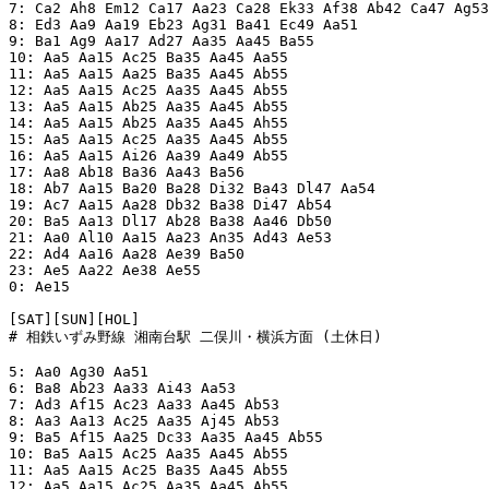
7: Ca2 Ah8 Em12 Ca17 Aa23 Ca28 Ek33 Af38 Ab42 Ca47 Ag53
8: Ed3 Aa9 Aa19 Eb23 Ag31 Ba41 Ec49 Aa51

9: Ba1 Ag9 Aa17 Ad27 Aa35 Aa45 Ba55

10: Aa5 Aa15 Ac25 Ba35 Aa45 Aa55

11: Aa5 Aa15 Aa25 Ba35 Aa45 Ab55

12: Aa5 Aa15 Ac25 Aa35 Aa45 Ab55

13: Aa5 Aa15 Ab25 Aa35 Aa45 Ab55

14: Aa5 Aa15 Ab25 Aa35 Aa45 Ah55

15: Aa5 Aa15 Ac25 Aa35 Aa45 Ab55

16: Aa5 Aa15 Ai26 Aa39 Aa49 Ab55

17: Aa8 Ab18 Ba36 Aa43 Ba56

18: Ab7 Aa15 Ba20 Ba28 Di32 Ba43 Dl47 Aa54

19: Ac7 Aa15 Aa28 Db32 Ba38 Di47 Ab54

20: Ba5 Aa13 Dl17 Ab28 Ba38 Aa46 Db50

21: Aa0 Al10 Aa15 Aa23 An35 Ad43 Ae53

22: Ad4 Aa16 Aa28 Ae39 Ba50

23: Ae5 Aa22 Ae38 Ae55

0: Ae15

[SAT][SUN][HOL]

# 相鉄いずみ野線 湘南台駅 二俣川・横浜方面 (土休日)

5: Aa0 Ag30 Aa51

6: Ba8 Ab23 Aa33 Ai43 Aa53

7: Ad3 Af15 Ac23 Aa33 Aa45 Ab53

8: Aa3 Aa13 Ac25 Aa35 Aj45 Ab53

9: Ba5 Af15 Aa25 Dc33 Aa35 Aa45 Ab55

10: Ba5 Aa15 Ac25 Aa35 Aa45 Ab55

11: Aa5 Aa15 Ac25 Ba35 Aa45 Ab55

12: Aa5 Aa15 Ac25 Aa35 Aa45 Ab55
