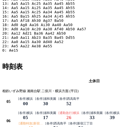
13: Aa5 Aa15 Ac25 Aa35 Aa45 Ab55

14: Aa5 Aa15 Ai25 Aa35 Aa45 Ah55

15: Aa5 Aa15 Ac25 Aa34 Aa45 Ab55

16: Aa5 Ba15 Ah25 Aa34 Aj45 Ah55

17: Aa5 Af18 Ah30 Ag37 Ba50

18: Ad0 Ag8 Aa16 Ai30 Aa40 Aa50

19: Ad0 Aa10 Ac20 Aa30 Af40 Ab50 Aa57

20: Aa12 Ad21 Ba36 Aa42 Ab50

21: Aa0 Aa11 Ab23 Ba35 Ba45 Dd55

22: Aa0 Aa15 Aa30 Ad40 Aa52

23: Ae5 Aa22 Ae38 Ae55

0: Ae15

時刻表
平日
土休日
相鉄いずみ野線 湘南台駅 二俣川・横浜方面 (平日)
[各停]横浜
[各停]浦和美園
[各停]西高島平
05
00
30
52
[各停]横浜
[各停]浦和美園
[通勤急行]横浜
[各停]浦和美園
[各停]横浜
05
17
26
33
39
06
[通勤特急]新宿三丁目
[各停]西高島平
[各停]新宿三丁目