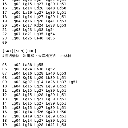
15: Lg03 Lg15 Lg27 Lg39 Lg51

16: Lg02 Lg14 Ld26 Kg40 Ld50

17: Lg06 La19 Lg27 Lg39 Lg51

18: Lg04 Lg14 Lg27 Lg39 Lg51

19: Lg04 Lg16 Lg28 Lg41 Lg53

20: Lg07 Lg17 Kd24 Lg38 Lg53

21: Lg08 Lg23 Lg38 Lg54

22: Lg07 La21 Lg35 Lg54

23: Lg06 Lg25 Le40 Kg55

00:

[SAT][SUN][HOL]

#渡辺橋駅　出町柳・天満橋方面　土休日

05: La02 La38 Lg55

06: Lg08 Lg24 La38 Lg52

07: La04 Lg16 Lg28 La40 Lg53

08: La05 Kg18 Lg29 Lb39 Lg51

09: La03 Kg07 Lg14 La26 Lb37 Lg51

10: La04 Lg15 Lg29 Lg39 Lg52

11: Lg03 Lg15 Lg27 Lg39 Lg51

12: Lg03 Lg15 Lg28 Lg39 Lg51

13: Lg03 Lg15 Lg27 Lg39 Lg51

14: Lg03 Lg15 Lg27 Lg39 Lg51

15: Lg03 Lg15 Lg27 Lg39 Lg51

16: Lg02 Lg14 Ld26 Kg40 Ld50

17: Lg06 La19 Lg27 Lg39 Lg51

18: Lg04 Lg14 Lg27 Lg39 Lg51

19: Lg04 Lg16 Lg28 Ld41 Lg53
