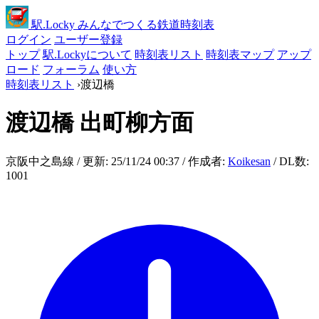
駅
.Locky
みんなでつくる鉄道時刻表
ログイン
ユーザー登録
トップ
駅.Lockyについて
時刻表リスト
時刻表マップ
アップ
ロード
フォーラム
使い方
時刻表リスト
›
渡辺橋
渡辺橋
出町柳方面
京阪中之島線 / 更新: 25/11/24 00:37 / 作成者:
Koikesan
/ DL数:
1001