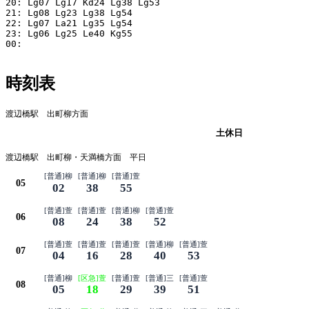
20: Lg07 Lg17 Kd24 Lg38 Lg53

21: Lg08 Lg23 Lg38 Lg54

22: Lg07 La21 Lg35 Lg54

23: Lg06 Lg25 Le40 Kg55

00:

時刻表
渡辺橋駅 出町柳方面
平日
土休日
渡辺橋駅 出町柳・天満橋方面 平日
[普通]柳
[普通]柳
[普通]萱
05
02
38
55
[普通]萱
[普通]萱
[普通]柳
[普通]萱
06
08
24
38
52
[普通]萱
[普通]萱
[普通]萱
[普通]柳
[普通]萱
07
04
16
28
40
53
[普通]柳
[区急]萱
[普通]萱
[普通]三
[普通]萱
08
05
18
29
39
51