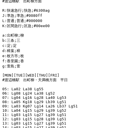
#渡辺橋駅　出町柳方面

R:快速急行;快急;#6300ag

J:準急;準急;#0080ff

L:普通;普通;#000000

K:区間急行;区急;#00ee00

a:出町柳;柳

b:三条;三

c:淀;淀

d:樟葉;樟

e:枚方市;枚

f:香里園;香

g:萱島;萱

[MON][TUE][WED][THU][FRI]

#渡辺橋駅　出町柳・天満橋方面　平日

05: La02 La38 Lg55

06: Lg08 Lg24 La38 Lg52

07: Lg04 Lg16 Lg28 La40 Lg53

08: La05 Kg18 Lg29 Lb39 Lg51

09: La03 Kg07 Lg14 La26 Lb37 Lg51

10: La04 Lg15 Lg29 Lg39 Lg52

11: Lg03 Lg15 Lg27 Lg39 Lg51

12: Lg03 Lg15 Lg28 Lg39 Lg51

13: Lg03 Lg15 Lg27 Lg39 Lg51

14: Lg03 Lg15 Lg27 Lg39 Lg51
