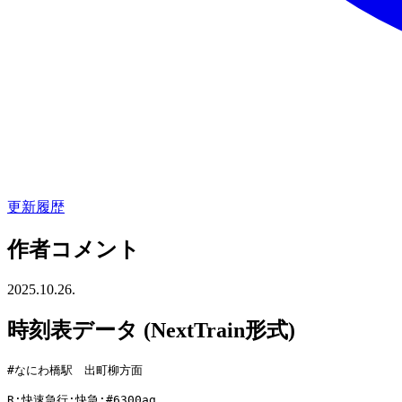
更新履歴
作者コメント
2025.10.26.
時刻表データ (NextTrain形式)
#なにわ橋駅　出町柳方面

R:快速急行;快急;#6300ag
