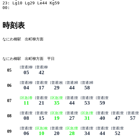
23: Lg10 Lg29 Le44 Kg59

00:

時刻表
なにわ橋駅 出町柳方面
平日
なにわ橋駅 出町柳方面 平日
[普通]柳
[普通]柳
05
05
42
[普通]柳
[普通]萱
[普通]枚
[普通]樟
[普通]樟
06
04
17
29
44
58
[区急]香
[普通]萱
[区急]萱
[普通]萱
[普通]萱
[普通]萱
07
11
21
35
44
53
59
[普通]萱
[普通]萱
[区急]萱
[普通]萱
[区急]萱
[普通]萱
[普通]萱
[普通]萱
08
08
15
19
27
31
40
47
57
[普通]萱
[区急]枚
[普通]萱
[区急]萱
[普通]萱
[普通]萱
[普通]萱
09
06
10
20
28
34
44
52