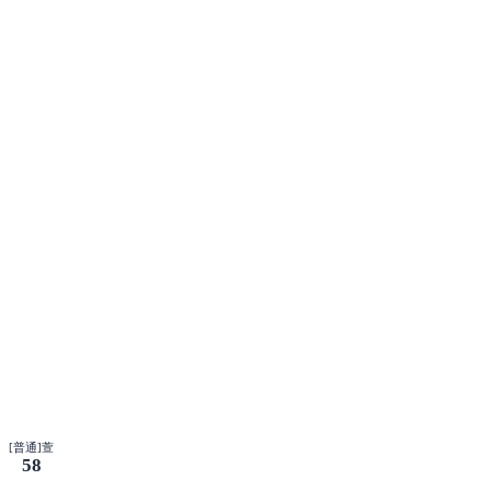
[普通]萱
58