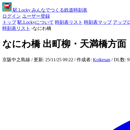
駅
.Locky
みんなでつくる鉄道時刻表
ログイン
ユーザー登録
トップ
駅.Lockyについて
時刻表リスト
時刻表マップ
アップ
時刻表リスト
›
なにわ橋
なにわ橋
出町柳・天満橋方面
京阪中之島線 / 更新: 25/11/25 09:22 / 作成者:
Koikesan
/ DL数: 9