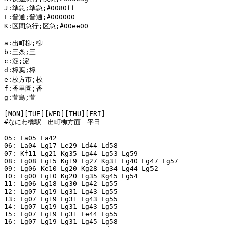
J:準急;準急;#0080ff

L:普通;普通;#000000

K:区間急行;区急;#00ee00

a:出町柳;柳

b:三条;三

c:淀;淀

d:樟葉;樟

e:枚方市;枚

f:香里園;香

g:萱島;萱

[MON][TUE][WED][THU][FRI]

#なにわ橋駅　出町柳方面　平日

05: La05 La42

06: La04 Lg17 Le29 Ld44 Ld58

07: Kf11 Lg21 Kg35 Lg44 Lg53 Lg59

08: Lg08 Lg15 Kg19 Lg27 Kg31 Lg40 Lg47 Lg57

09: Lg06 Ke10 Lg20 Kg28 Lg34 Lg44 Lg52

10: Lg00 Lg10 Kg20 Lg35 Kg45 Lg54

11: Lg06 Lg18 Lg30 Lg42 Lg55

12: Lg07 Lg19 Lg31 Lg43 Lg55

13: Lg07 Lg19 Lg31 Lg43 Lg55

14: Lg07 Lg19 Lg31 Lg43 Lg55

15: Lg07 Lg19 Lg31 Le44 Lg55

16: Lg07 Lg19 Lg31 Lg45 Lg58
