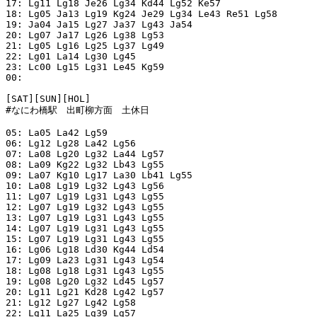
17: Lg11 Lg18 Je26 Lg34 Kd44 Lg52 Ke57

18: Lg05 Ja13 Lg19 Kg24 Je29 Lg34 Le43 Re51 Lg58

19: Ja04 Ja15 Lg27 Ja37 Lg43 Ja54

20: Lg07 Ja17 Lg26 Lg38 Lg53

21: Lg05 Lg16 Lg25 Lg37 Lg49

22: Lg01 La14 Lg30 Lg45

23: Lc00 Lg15 Lg31 Le45 Kg59

00:

[SAT][SUN][HOL]

#なにわ橋駅　出町柳方面　土休日

05: La05 La42 Lg59

06: Lg12 Lg28 La42 Lg56

07: La08 Lg20 Lg32 La44 Lg57

08: La09 Kg22 Lg32 Lb43 Lg55

09: La07 Kg10 Lg17 La30 Lb41 Lg55

10: La08 Lg19 Lg32 Lg43 Lg56

11: Lg07 Lg19 Lg31 Lg43 Lg55

12: Lg07 Lg19 Lg32 Lg43 Lg55

13: Lg07 Lg19 Lg31 Lg43 Lg55

14: Lg07 Lg19 Lg31 Lg43 Lg55

15: Lg07 Lg19 Lg31 Lg43 Lg55

16: Lg06 Lg18 Ld30 Kg44 Ld54

17: Lg09 La23 Lg31 Lg43 Lg54

18: Lg08 Lg18 Lg31 Lg43 Lg55

19: Lg08 Lg20 Lg32 Ld45 Lg57

20: Lg11 Lg21 Kd28 Lg42 Lg57

21: Lg12 Lg27 Lg42 Lg58

22: Lg11 La25 Lg39 Lg57
