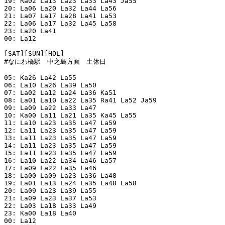
19: Ra02 La13 La23 La33 La43 Ja55

20: La06 La20 La32 La44 La56

21: La07 La17 La28 La41 La53

22: La06 La17 La32 La45 La58

23: La20 La41

00: La12

[SAT][SUN][HOL]

#なにわ橋駅　中之島方面　土休日

05: Ka26 La42 La55

06: La10 La26 La39 La50

07: La02 La12 La24 La36 Ka51

08: La01 La10 La22 La35 Ra41 La52 Ja59

09: La09 La22 La33 La47

10: Ka00 La11 La21 La35 Ka45 La55

11: La10 La23 La35 La47 La59

12: La11 La23 La35 La47 La59

13: La11 La23 La35 La47 La59

14: La11 La23 La35 La47 La59

15: La11 La23 La35 La47 La59

16: La10 La22 La34 La46 La57

17: La09 La22 La35 La46

18: La00 La09 La23 La36 La48

19: La01 La13 La24 La35 La48 La58

20: La09 La23 La39 La55

21: La09 La23 La37 La53

22: La03 La18 La33 La49

23: Ka00 La18 La40

00: La12
