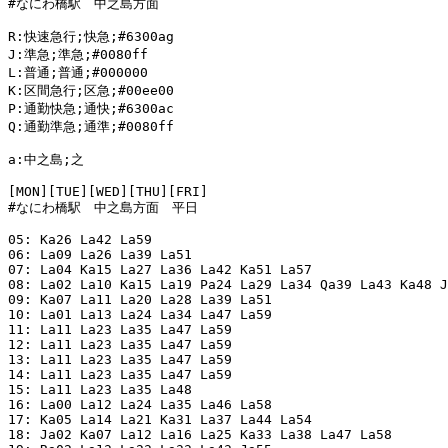
#なにわ橋駅　中之島方面

R:快速急行;快急;#6300ag

J:準急;準急;#0080ff

L:普通;普通;#000000

K:区間急行;区急;#00ee00

P:通勤快急;通快;#6300ac

Q:通勤準急;通準;#0080ff

a:中之島;之

[MON][TUE][WED][THU][FRI]

#なにわ橋駅　中之島方面　平日

05: Ka26 La42 La59

06: La09 La26 La39 La51

07: La04 Ka15 La27 La36 La42 Ka51 La57

08: La02 La10 Ka15 La19 Pa24 La29 La34 Qa39 La43 Ka48 J
09: Ka07 La11 La20 La28 La39 La51

10: La01 La13 La24 La34 La47 La59

11: La11 La23 La35 La47 La59

12: La11 La23 La35 La47 La59

13: La11 La23 La35 La47 La59

14: La11 La23 La35 La47 La59

15: La11 La23 La35 La48

16: La00 La12 La24 La35 La46 La58

17: Ka05 La14 La21 Ka31 La37 La44 La54

18: Ja02 Ka07 La12 La16 La25 Ka33 La38 La47 La58
