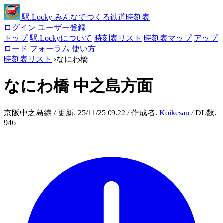
駅
.Locky
みんなでつくる鉄道時刻表
ログイン
ユーザー登録
トップ
駅.Lockyについて
時刻表リスト
時刻表マップ
アップ
ロード
フォーラム
使い方
時刻表リスト
›
なにわ橋
なにわ橋
中之島方面
京阪中之島線 / 更新: 25/11/25 09:22 / 作成者:
Koikesan
/ DL数:
946