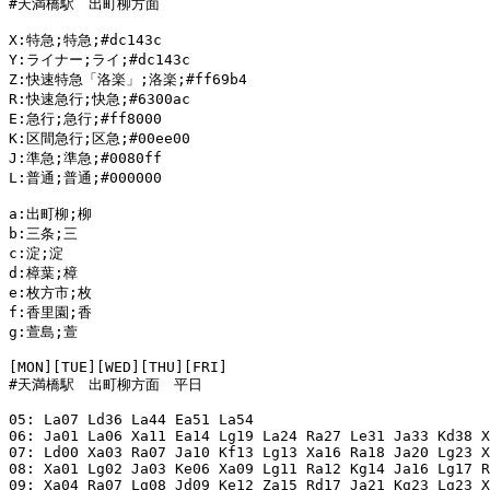
#天満橋駅　出町柳方面

X:特急;特急;#dc143c

Y:ライナー;ライ;#dc143c

Z:快速特急「洛楽」;洛楽;#ff69b4

R:快速急行;快急;#6300ac

E:急行;急行;#ff8000

K:区間急行;区急;#00ee00

J:準急;準急;#0080ff

L:普通;普通;#000000

a:出町柳;柳

b:三条;三

c:淀;淀

d:樟葉;樟

e:枚方市;枚

f:香里園;香

g:萱島;萱

[MON][TUE][WED][THU][FRI]

#天満橋駅　出町柳方面　平日

05: La07 Ld36 La44 Ea51 La54

06: Ja01 La06 Xa11 Ea14 Lg19 La24 Ra27 Le31 Ja33 Kd38 X
07: Ld00 Xa03 Ra07 Ja10 Kf13 Lg13 Xa16 Ra18 Ja20 Lg23 X
08: Xa01 Lg02 Ja03 Ke06 Xa09 Lg11 Ra12 Kg14 Ja16 Lg17 R
09: Xa04 Ra07 Lg08 Jd09 Ke12 Za15 Rd17 Ja21 Kg23 Lg23 X