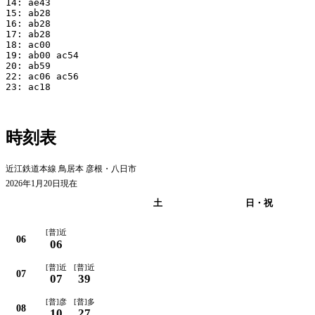
14: ae43

15: ab28

16: ab28

17: ab28

18: ac00

19: ab00 ac54

20: ab59

22: ac06 ac56

23: ac18

時刻表
近江鉄道本線 鳥居本 彦根・八日市
2026年1月20日現在
平日
土
日・祝
[普]近
06
06
[普]近
[普]近
07
07
39
[普]彦
[普]多
08
10
27