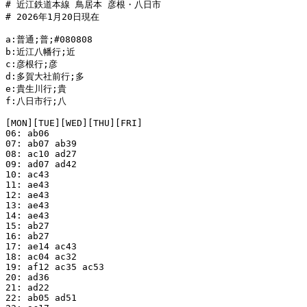
# 近江鉄道本線 鳥居本 彦根・八日市

# 2026年1月20日現在

a:普通;普;#080808

b:近江八幡行;近

c:彦根行;彦

d:多賀大社前行;多

e:貴生川行;貴

f:八日市行;八

[MON][TUE][WED][THU][FRI]

06: ab06

07: ab07 ab39

08: ac10 ad27

09: ad07 ad42

10: ac43

11: ae43

12: ae43

13: ae43

14: ae43

15: ab27

16: ab27

17: ae14 ac43

18: ac04 ac32

19: af12 ac35 ac53

20: ad36

21: ad22

22: ab05 ad51
