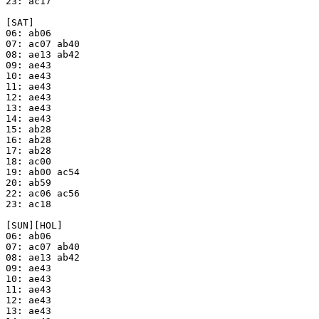
23: ac17

[SAT]

06: ab06

07: ac07 ab40

08: ae13 ab42

09: ae43

10: ae43

11: ae43

12: ae43

13: ae43

14: ae43

15: ab28

16: ab28

17: ab28

18: ac00

19: ab00 ac54

20: ab59

22: ac06 ac56

23: ac18

[SUN][HOL]

06: ab06

07: ac07 ab40

08: ae13 ab42

09: ae43

10: ae43

11: ae43

12: ae43

13: ae43
