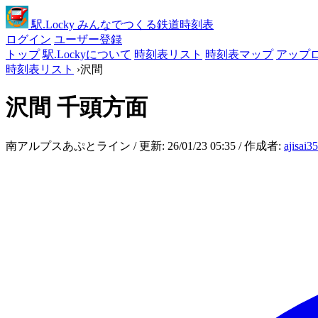
駅
.Locky
みんなでつくる鉄道時刻表
ログイン
ユーザー登録
トップ
駅.Lockyについて
時刻表リスト
時刻表マップ
アップ
時刻表リスト
›
沢間
沢間
千頭方面
南アルプスあぷとライン / 更新: 26/01/23 05:35 / 作成者:
ajisai3