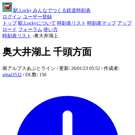
駅
.Locky
みんなでつくる鉄道時刻表
ログイン
ユーザー登録
トップ
駅.Lockyについて
時刻表リスト
時刻表マップ
アップ
ロード
フォーラム
使い方
時刻表リスト
›
奥大井湖上
奥大井湖上
千頭方面
南アルプスあぷとライン / 更新: 26/01/23 05:52 / 作成者:
ajisai3532
/ DL数: 150