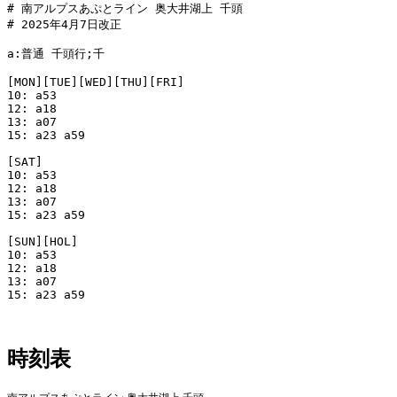
# 南アルプスあぷとライン 奥大井湖上 千頭

# 2025年4月7日改正

a:普通 千頭行;千

[MON][TUE][WED][THU][FRI]

10: a53

12: a18

13: a07

15: a23 a59

[SAT]

10: a53

12: a18

13: a07

15: a23 a59

[SUN][HOL]

10: a53

12: a18

13: a07

15: a23 a59

時刻表