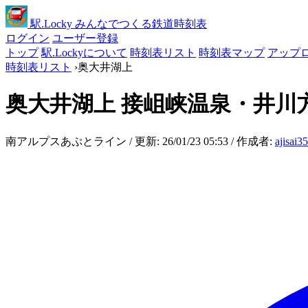
駅
.Locky
みんなでつくる鉄道時刻表
ログイン
ユーザー登録
トップ
駅.Lockyについて
時刻表リスト
時刻表マップ
アップ
時刻表リスト
›
奥大井湖上
奥大井湖上
接岨峡温泉・井川
南アルプスあぷとライン / 更新: 26/01/23 05:53 / 作成者:
ajisai3