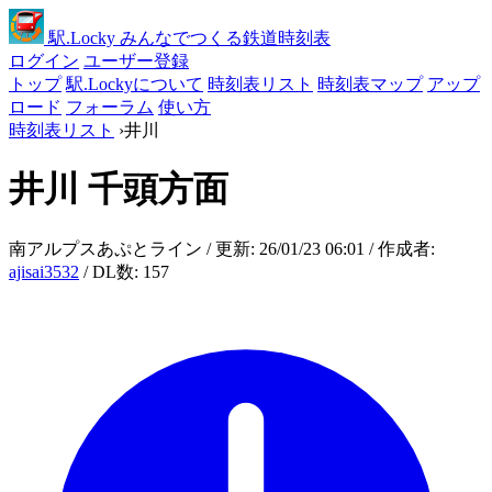
駅
.Locky
みんなでつくる鉄道時刻表
ログイン
ユーザー登録
トップ
駅.Lockyについて
時刻表リスト
時刻表マップ
アップ
ロード
フォーラム
使い方
時刻表リスト
›
井川
井川
千頭方面
南アルプスあぷとライン / 更新: 26/01/23 06:01 / 作成者:
ajisai3532
/ DL数: 157