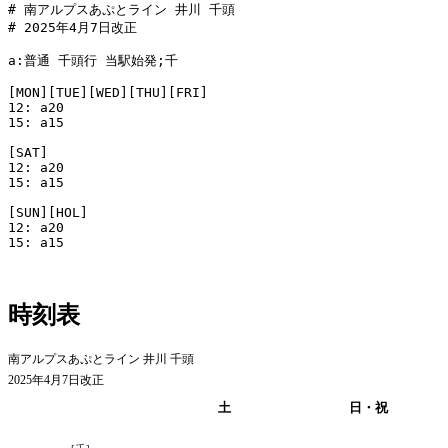
# 南アルプスあぷとライン 井川 千頭

# 2025年4月7日改正

a:普通 千頭行 当駅始発;千

[MON][TUE][WED][THU][FRI]

12: a20

15: a15

[SAT]

12: a20

15: a15

[SUN][HOL]

12: a20

15: a15

時刻表
南アルプスあぷとライン 井川 千頭
2025年4月7日改正
平日
土
日・祝