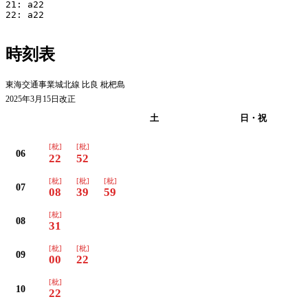
21: a22

22: a22

時刻表
東海交通事業城北線 比良 枇杷島
2025年3月15日改正
平日
土
日・祝
[枇]
[枇]
06
22
52
[枇]
[枇]
[枇]
07
08
39
59
[枇]
08
31
[枇]
[枇]
09
00
22
[枇]
10
22