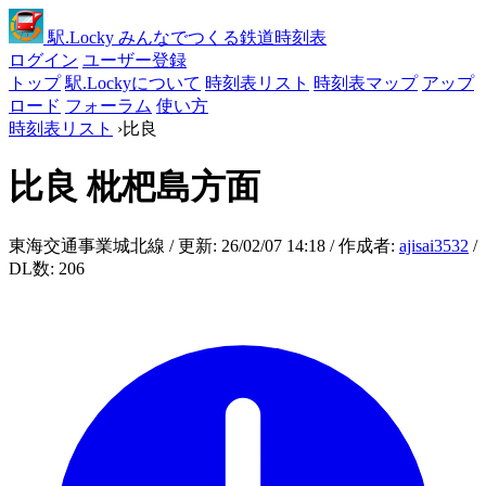
駅
.Locky
みんなでつくる鉄道時刻表
ログイン
ユーザー登録
トップ
駅.Lockyについて
時刻表リスト
時刻表マップ
アップ
ロード
フォーラム
使い方
時刻表リスト
›
比良
比良
枇杷島方面
東海交通事業城北線 / 更新: 26/02/07 14:18 / 作成者:
ajisai3532
/
DL数: 206