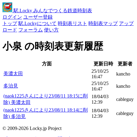
駅
.Locky
みんなでつくる鉄道時刻表
ログイン
ユーザー登録
トップ
駅.Lockyについて
時刻表リスト
時刻表マップ
アップ
ロード
フォーラム
使い方
小泉 の時刻表更新履歴
方面
更新日時
更新者
25/10/25
美濃太田
kancho
16:47
25/10/25
多治見
kancho
16:47
(naok1225さんにより23/08/11 18:15に削
18/04/03
cableguy
12:39
除) 美濃太田
(naok1225さんにより23/08/11 18:14に削
18/04/03
cableguy
12:39
除) 多治見
© 2009-2026 Locky.jp Project