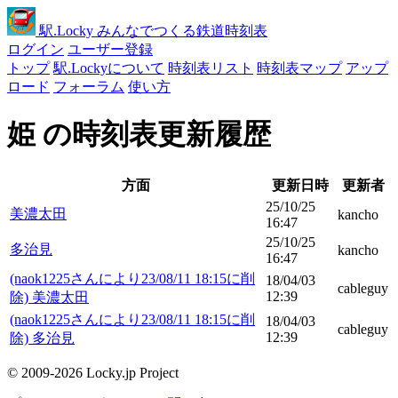
駅
.Locky
みんなでつくる鉄道時刻表
ログイン
ユーザー登録
トップ
駅.Lockyについて
時刻表リスト
時刻表マップ
アップ
ロード
フォーラム
使い方
姫 の時刻表更新履歴
方面
更新日時
更新者
25/10/25
美濃太田
kancho
16:47
25/10/25
多治見
kancho
16:47
(naok1225さんにより23/08/11 18:15に削
18/04/03
cableguy
12:39
除) 美濃太田
(naok1225さんにより23/08/11 18:15に削
18/04/03
cableguy
12:39
除) 多治見
© 2009-2026 Locky.jp Project