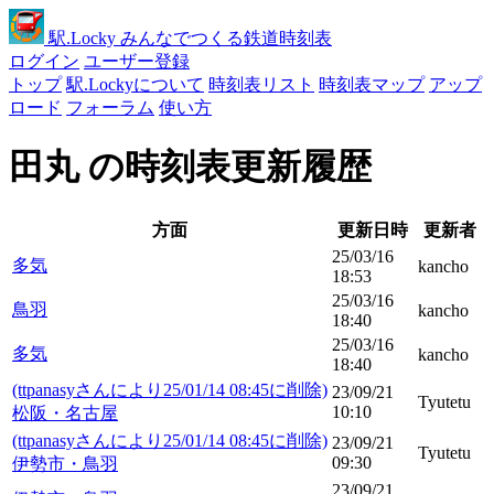
駅
.Locky
みんなでつくる鉄道時刻表
ログイン
ユーザー登録
トップ
駅.Lockyについて
時刻表リスト
時刻表マップ
アップ
ロード
フォーラム
使い方
田丸 の時刻表更新履歴
方面
更新日時
更新者
25/03/16
多気
kancho
18:53
25/03/16
鳥羽
kancho
18:40
25/03/16
多気
kancho
18:40
(ttpanasyさんにより25/01/14 08:45に削除)
23/09/21
Tyutetu
10:10
松阪・名古屋
(ttpanasyさんにより25/01/14 08:45に削除)
23/09/21
Tyutetu
09:30
伊勢市・鳥羽
23/09/21