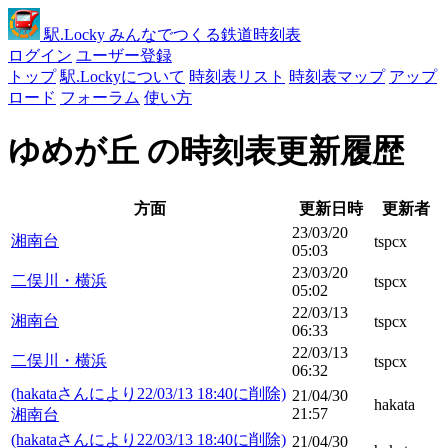
駅
.Locky
みんなでつくる鉄道時刻表
ログイン
ユーザー登録
トップ
駅.Lockyについて
時刻表リスト
時刻表マップ
アップ
ロード
フォーラム
使い方
ゆめが丘 の時刻表更新履歴
方面
更新日時
更新者
23/03/20
湘南台
tspcx
05:03
23/03/20
二俣川・横浜
tspcx
05:02
22/03/13
湘南台
tspcx
06:33
22/03/13
二俣川・横浜
tspcx
06:32
(hakataさんにより22/03/13 18:40に削除)
21/04/30
hakata
21:57
湘南台
(hakataさんにより22/03/13 18:40に削除)
21/04/30