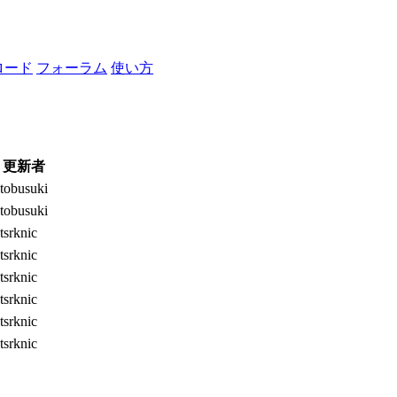
ロード
フォーラム
使い方
更新者
tobusuki
tobusuki
tsrknic
tsrknic
tsrknic
tsrknic
tsrknic
tsrknic