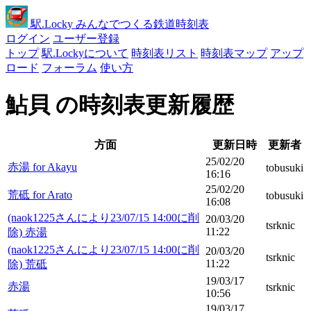
駅
.Locky
みんなでつくる鉄道時刻表
ログイン
ユーザー登録
トップ
駅.Lockyについて
時刻表リスト
時刻表マップ
アップ
ロード
フォーラム
使い方
鮎貝 の時刻表更新履歴
方面
更新日時
更新者
25/02/20
赤湯 for Akayu
tobusuki
16:16
25/02/20
荒砥 for Arato
tobusuki
16:08
(naok1225さんにより23/07/15 14:00に削
20/03/20
tsrknic
11:22
除) 赤湯
(naok1225さんにより23/07/15 14:00に削
20/03/20
tsrknic
11:22
除) 荒砥
19/03/17
赤湯
tsrknic
10:56
19/03/17