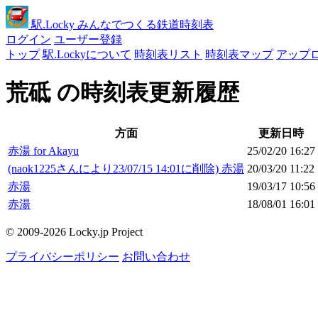
駅
.Locky
みんなでつくる鉄道時刻表
ログイン
ユーザー登録
トップ
駅.Lockyについて
時刻表リスト
時刻表マップ
アップ
荒砥 の時刻表更新履歴
方面
更新日時
赤湯 for Akayu
25/02/20 16:27
(naok1225さんにより23/07/15 14:01に削除) 赤湯
20/03/20 11:22
赤湯
19/03/17 10:56
赤湯
18/08/01 16:01
© 2009-2026 Locky.jp Project
プライバシーポリシー
お問い合わせ