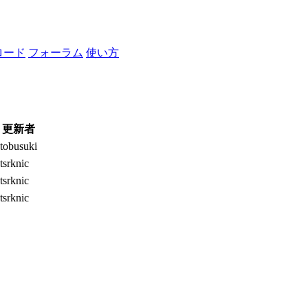
ロード
フォーラム
使い方
更新者
tobusuki
tsrknic
tsrknic
tsrknic