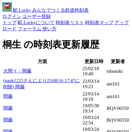
駅
.Locky
みんなでつくる鉄道時刻表
ログイン
ユーザー登録
トップ
駅.Lockyについて
時刻表リスト
時刻表マップ
アップ
ロード
フォーラム
使い方
桐生 の時刻表更新履歴
方面
更新日時
更新者
25/02/18
大間々・間藤
tobusuki
19:49
(naok1225さんにより23/08/16 17:47に
22/03/14
am163
19:23
削除) 間藤
22/03/14
間藤
am163
19:18
19/05/30
間藤
BQV06550
19:14
19/03/24
間藤
BQV06550
22:54
19/03/24
間藤
BQV06550