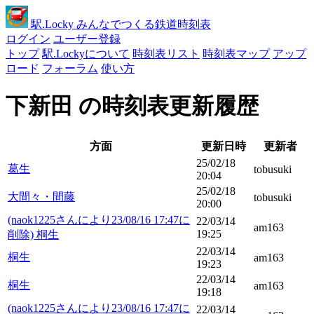
駅
.Locky
みんなでつくる鉄道時刻表
ログイン
ユーザー登録
トップ
駅.Lockyについて
時刻表リスト
時刻表マップ
アップ
ロード
フォーラム
使い方
下新田 の時刻表更新履歴
方面
更新日時
更新者
25/02/18
葛生
tobusuki
20:04
25/02/18
大間々・間藤
tobusuki
20:00
(naok1225さんにより23/08/16 17:47に
22/03/14
am163
19:25
削除) 桐生
22/03/14
桐生
am163
19:23
22/03/14
桐生
am163
19:18
(naok1225さんにより23/08/16 17:47に
22/03/14