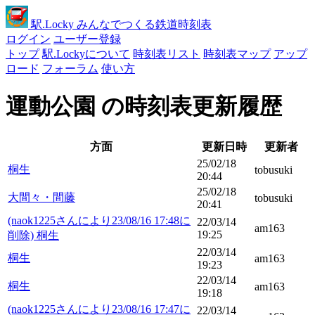
駅
.Locky
みんなでつくる鉄道時刻表
ログイン
ユーザー登録
トップ
駅.Lockyについて
時刻表リスト
時刻表マップ
アップ
ロード
フォーラム
使い方
運動公園 の時刻表更新履歴
方面
更新日時
更新者
25/02/18
桐生
tobusuki
20:44
25/02/18
大間々・間藤
tobusuki
20:41
(naok1225さんにより23/08/16 17:48に
22/03/14
am163
19:25
削除) 桐生
22/03/14
桐生
am163
19:23
22/03/14
桐生
am163
19:18
(naok1225さんにより23/08/16 17:47に
22/03/14