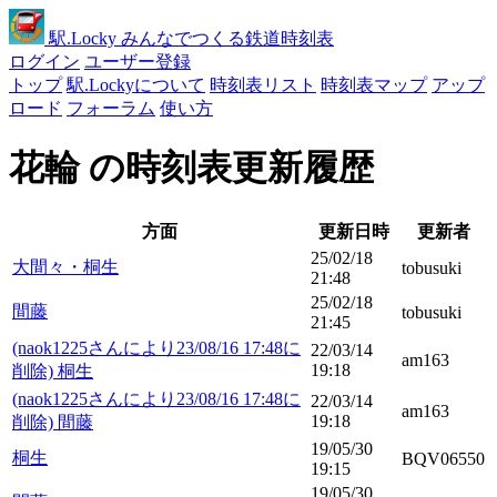
駅
.Locky
みんなでつくる鉄道時刻表
ログイン
ユーザー登録
トップ
駅.Lockyについて
時刻表リスト
時刻表マップ
アップ
ロード
フォーラム
使い方
花輪 の時刻表更新履歴
方面
更新日時
更新者
25/02/18
大間々・桐生
tobusuki
21:48
25/02/18
間藤
tobusuki
21:45
(naok1225さんにより23/08/16 17:48に
22/03/14
am163
19:18
削除) 桐生
(naok1225さんにより23/08/16 17:48に
22/03/14
am163
19:18
削除) 間藤
19/05/30
桐生
BQV06550
19:15
19/05/30