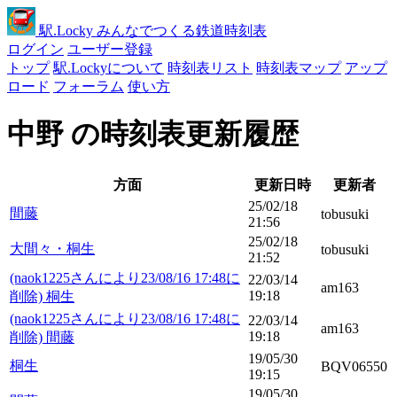
駅
.Locky
みんなでつくる鉄道時刻表
ログイン
ユーザー登録
トップ
駅.Lockyについて
時刻表リスト
時刻表マップ
アップ
ロード
フォーラム
使い方
中野 の時刻表更新履歴
方面
更新日時
更新者
25/02/18
間藤
tobusuki
21:56
25/02/18
大間々・桐生
tobusuki
21:52
(naok1225さんにより23/08/16 17:48に
22/03/14
am163
19:18
削除) 桐生
(naok1225さんにより23/08/16 17:48に
22/03/14
am163
19:18
削除) 間藤
19/05/30
桐生
BQV06550
19:15
19/05/30