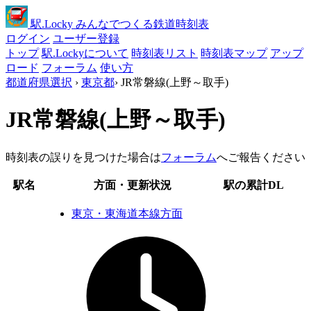
駅
.Locky
みんなでつくる鉄道時刻表
ログイン
ユーザー登録
トップ
駅.Lockyについて
時刻表リスト
時刻表マップ
アップ
ロード
フォーラム
使い方
都道府県選択
›
東京都
›
JR常磐線(上野～取手)
JR常磐線(上野～取手)
時刻表の誤りを見つけた場合は
フォーラム
へご報告ください
駅名
方面・更新状況
駅の累計DL
東京・東海道本線方面