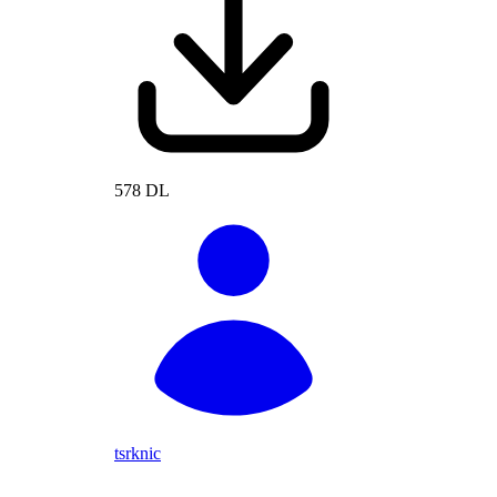
578 DL
tsrknic