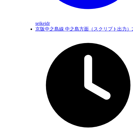
seikeidr
京阪中之島線 中之島方面（スクリプト出力）