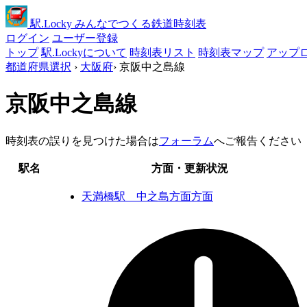
駅
.Locky
みんなでつくる鉄道時刻表
ログイン
ユーザー登録
トップ
駅.Lockyについて
時刻表リスト
時刻表マップ
アップ
都道府県選択
›
大阪府
›
京阪中之島線
京阪中之島線
時刻表の誤りを見つけた場合は
フォーラム
へご報告ください
駅名
方面・更新状況
天満橋駅 中之島方面方面