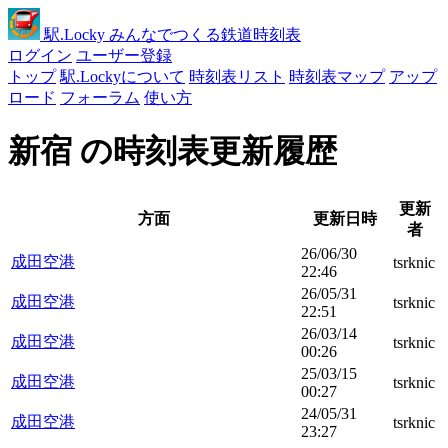
駅
.Locky
みんなでつくる鉄道時刻表
ログイン
ユーザー登録
トップ
駅.Lockyについて
時刻表リスト
時刻表マップ
アップ
ロード
フォーラム
使い方
新宿 の時刻表更新履歴
更新
方面
更新日時
者
26/06/30
成田空港
tsrknic
22:46
26/05/31
成田空港
tsrknic
22:51
26/03/14
成田空港
tsrknic
00:26
25/03/15
成田空港
tsrknic
00:27
24/05/31
成田空港
tsrknic
23:27