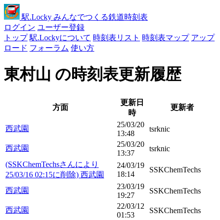
駅
.Locky
みんなでつくる鉄道時刻表
ログイン
ユーザー登録
トップ
駅.Lockyについて
時刻表リスト
時刻表マップ
アップ
ロード
フォーラム
使い方
東村山 の時刻表更新履歴
更新日
方面
更新者
時
25/03/20
西武園
tsrknic
13:48
25/03/20
西武園
tsrknic
13:37
(SSKChemTechsさんにより
24/03/19
SSKChemTechs
18:14
25/03/16 02:15に削除) 西武園
23/03/19
西武園
SSKChemTechs
19:27
22/03/12
西武園
SSKChemTechs
01:53