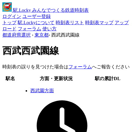
駅
.Locky
みんなでつくる鉄道時刻表
ログイン
ユーザー登録
トップ
駅.Lockyについて
時刻表リスト
時刻表マップ
アップ
ロード
フォーラム
使い方
都道府県選択
›
東京都
›
西武西武園線
西武西武園線
時刻表の誤りを見つけた場合は
フォーラム
へご報告ください
駅名
方面・更新状況
駅の累計DL
西武園方面