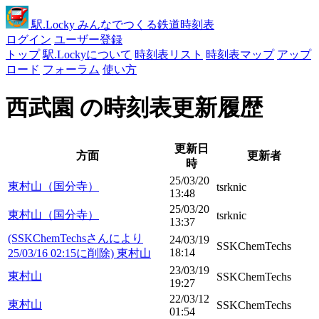
駅
.Locky
みんなでつくる鉄道時刻表
ログイン
ユーザー登録
トップ
駅.Lockyについて
時刻表リスト
時刻表マップ
アップ
ロード
フォーラム
使い方
西武園 の時刻表更新履歴
更新日
方面
更新者
時
25/03/20
東村山（国分寺）
tsrknic
13:48
25/03/20
東村山（国分寺）
tsrknic
13:37
(SSKChemTechsさんにより
24/03/19
SSKChemTechs
18:14
25/03/16 02:15に削除) 東村山
23/03/19
東村山
SSKChemTechs
19:27
22/03/12
東村山
SSKChemTechs
01:54