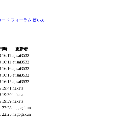
ロード
フォーラム
使い方
日時
更新者
0 16:11
ajisai3532
0 16:11
ajisai3532
8 16:16
ajisai3532
8 16:15
ajisai3532
8 16:15
ajisai3532
6 19:41
hakata
6 19:39
hakata
6 19:39
hakata
1 22:28
nagogakun
1 22:25
nagogakun