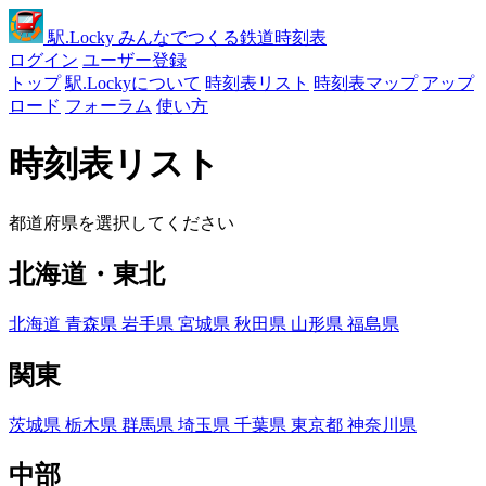
駅
.Locky
みんなでつくる鉄道時刻表
ログイン
ユーザー登録
トップ
駅.Lockyについて
時刻表リスト
時刻表マップ
アップ
ロード
フォーラム
使い方
時刻表リスト
都道府県を選択してください
北海道・東北
北海道
青森県
岩手県
宮城県
秋田県
山形県
福島県
関東
茨城県
栃木県
群馬県
埼玉県
千葉県
東京都
神奈川県
中部