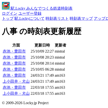
駅
.Locky
みんなでつくる鉄道時刻表
ログイン
ユーザー登録
トップ
駅.Lockyについて
時刻表リスト
時刻表マップ
アップ
八事 の時刻表更新履歴
方面
更新日時
更新者
赤池・豊田市
25/10/09 22:27
mistral
赤池・豊田市
25/10/08 20:23
mistral
赤池・豊田市
25/10/08 20:14
mistral
赤池・豊田市
25/10/05 06:28
mistral
赤池・豊田市
24/03/21 17:49
am163
上小田井・犬山
24/03/21 17:49
am163
赤池・豊田市
22/03/18 17:55
am163
上小田井・犬山
22/03/18 17:55
am163
© 2009-2026 Locky.jp Project