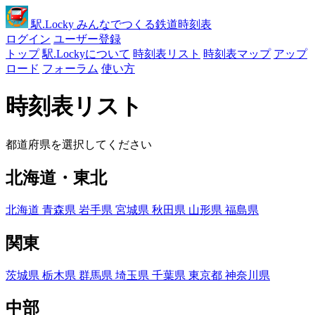
駅
.Locky
みんなでつくる鉄道時刻表
ログイン
ユーザー登録
トップ
駅.Lockyについて
時刻表リスト
時刻表マップ
アップ
ロード
フォーラム
使い方
時刻表リスト
都道府県を選択してください
北海道・東北
北海道
青森県
岩手県
宮城県
秋田県
山形県
福島県
関東
茨城県
栃木県
群馬県
埼玉県
千葉県
東京都
神奈川県
中部