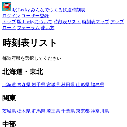
駅
.Locky
みんなでつくる鉄道時刻表
ログイン
ユーザー登録
トップ
駅.Lockyについて
時刻表リスト
時刻表マップ
アップ
ロード
フォーラム
使い方
時刻表リスト
都道府県を選択してください
北海道・東北
北海道
青森県
岩手県
宮城県
秋田県
山形県
福島県
関東
茨城県
栃木県
群馬県
埼玉県
千葉県
東京都
神奈川県
中部