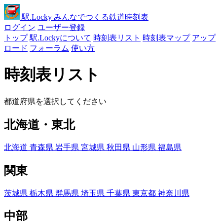
駅
.Locky
みんなでつくる鉄道時刻表
ログイン
ユーザー登録
トップ
駅.Lockyについて
時刻表リスト
時刻表マップ
アップ
ロード
フォーラム
使い方
時刻表リスト
都道府県を選択してください
北海道・東北
北海道
青森県
岩手県
宮城県
秋田県
山形県
福島県
関東
茨城県
栃木県
群馬県
埼玉県
千葉県
東京都
神奈川県
中部