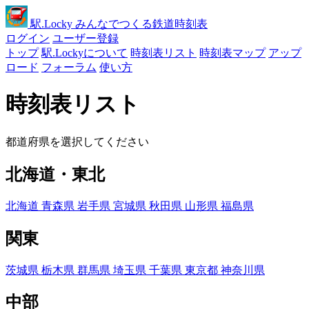
駅
.Locky
みんなでつくる鉄道時刻表
ログイン
ユーザー登録
トップ
駅.Lockyについて
時刻表リスト
時刻表マップ
アップ
ロード
フォーラム
使い方
時刻表リスト
都道府県を選択してください
北海道・東北
北海道
青森県
岩手県
宮城県
秋田県
山形県
福島県
関東
茨城県
栃木県
群馬県
埼玉県
千葉県
東京都
神奈川県
中部