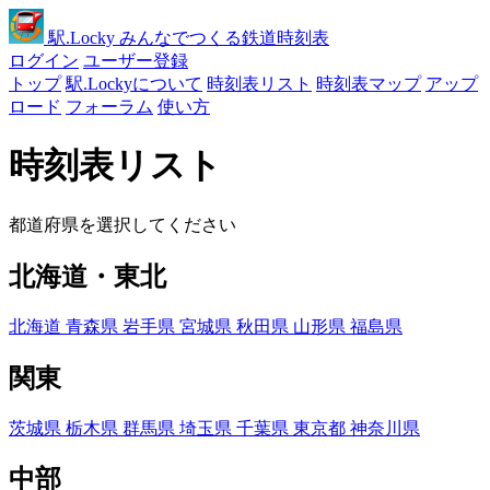
駅
.Locky
みんなでつくる鉄道時刻表
ログイン
ユーザー登録
トップ
駅.Lockyについて
時刻表リスト
時刻表マップ
アップ
ロード
フォーラム
使い方
時刻表リスト
都道府県を選択してください
北海道・東北
北海道
青森県
岩手県
宮城県
秋田県
山形県
福島県
関東
茨城県
栃木県
群馬県
埼玉県
千葉県
東京都
神奈川県
中部