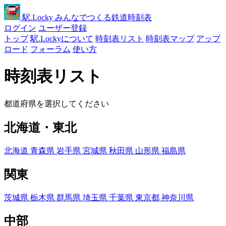
駅
.Locky
みんなでつくる鉄道時刻表
ログイン
ユーザー登録
トップ
駅.Lockyについて
時刻表リスト
時刻表マップ
アップ
ロード
フォーラム
使い方
時刻表リスト
都道府県を選択してください
北海道・東北
北海道
青森県
岩手県
宮城県
秋田県
山形県
福島県
関東
茨城県
栃木県
群馬県
埼玉県
千葉県
東京都
神奈川県
中部