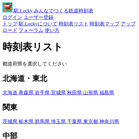
駅
.Locky
みんなでつくる鉄道時刻表
ログイン
ユーザー登録
トップ
駅.Lockyについて
時刻表リスト
時刻表マップ
アップ
ロード
フォーラム
使い方
時刻表リスト
都道府県を選択してください
北海道・東北
北海道
青森県
岩手県
宮城県
秋田県
山形県
福島県
関東
茨城県
栃木県
群馬県
埼玉県
千葉県
東京都
神奈川県
中部