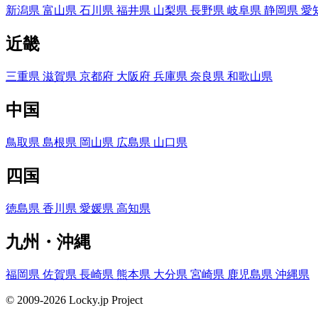
新潟県
富山県
石川県
福井県
山梨県
長野県
岐阜県
静岡県
愛
近畿
三重県
滋賀県
京都府
大阪府
兵庫県
奈良県
和歌山県
中国
鳥取県
島根県
岡山県
広島県
山口県
四国
徳島県
香川県
愛媛県
高知県
九州・沖縄
福岡県
佐賀県
長崎県
熊本県
大分県
宮崎県
鹿児島県
沖縄県
© 2009-2026 Locky.jp Project