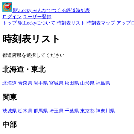
駅
.Locky
みんなでつくる鉄道時刻表
ログイン
ユーザー登録
トップ
駅.Lockyについて
時刻表リスト
時刻表マップ
アップ
時刻表リスト
都道府県を選択してください
北海道・東北
北海道
青森県
岩手県
宮城県
秋田県
山形県
福島県
関東
茨城県
栃木県
群馬県
埼玉県
千葉県
東京都
神奈川県
中部