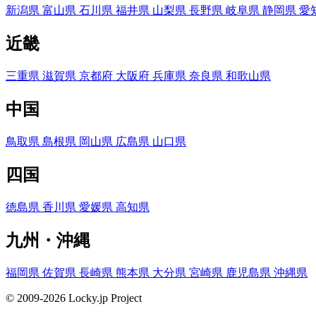
新潟県
富山県
石川県
福井県
山梨県
長野県
岐阜県
静岡県
愛
近畿
三重県
滋賀県
京都府
大阪府
兵庫県
奈良県
和歌山県
中国
鳥取県
島根県
岡山県
広島県
山口県
四国
徳島県
香川県
愛媛県
高知県
九州・沖縄
福岡県
佐賀県
長崎県
熊本県
大分県
宮崎県
鹿児島県
沖縄県
© 2009-2026 Locky.jp Project