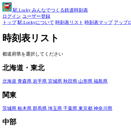
駅
.Locky
みんなでつくる鉄道時刻表
ログイン
ユーザー登録
トップ
駅.Lockyについて
時刻表リスト
時刻表マップ
アップ
時刻表リスト
都道府県を選択してください
北海道・東北
北海道
青森県
岩手県
宮城県
秋田県
山形県
福島県
関東
茨城県
栃木県
群馬県
埼玉県
千葉県
東京都
神奈川県
中部