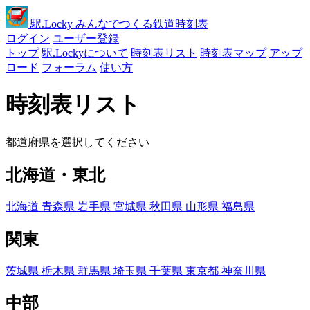
駅
.Locky
みんなでつくる鉄道時刻表
ログイン
ユーザー登録
トップ
駅.Lockyについて
時刻表リスト
時刻表マップ
アップ
ロード
フォーラム
使い方
時刻表リスト
都道府県を選択してください
北海道・東北
北海道
青森県
岩手県
宮城県
秋田県
山形県
福島県
関東
茨城県
栃木県
群馬県
埼玉県
千葉県
東京都
神奈川県
中部