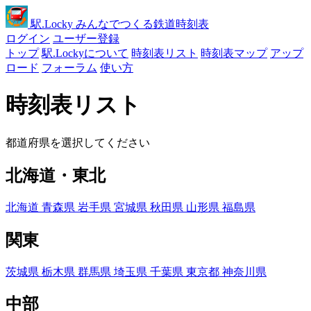
駅
.Locky
みんなでつくる鉄道時刻表
ログイン
ユーザー登録
トップ
駅.Lockyについて
時刻表リスト
時刻表マップ
アップ
ロード
フォーラム
使い方
時刻表リスト
都道府県を選択してください
北海道・東北
北海道
青森県
岩手県
宮城県
秋田県
山形県
福島県
関東
茨城県
栃木県
群馬県
埼玉県
千葉県
東京都
神奈川県
中部