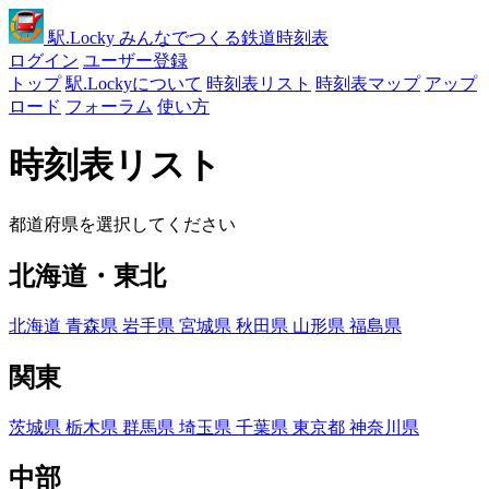
駅
.Locky
みんなでつくる鉄道時刻表
ログイン
ユーザー登録
トップ
駅.Lockyについて
時刻表リスト
時刻表マップ
アップ
ロード
フォーラム
使い方
時刻表リスト
都道府県を選択してください
北海道・東北
北海道
青森県
岩手県
宮城県
秋田県
山形県
福島県
関東
茨城県
栃木県
群馬県
埼玉県
千葉県
東京都
神奈川県
中部