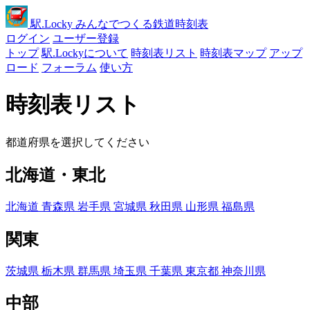
駅
.Locky
みんなでつくる鉄道時刻表
ログイン
ユーザー登録
トップ
駅.Lockyについて
時刻表リスト
時刻表マップ
アップ
ロード
フォーラム
使い方
時刻表リスト
都道府県を選択してください
北海道・東北
北海道
青森県
岩手県
宮城県
秋田県
山形県
福島県
関東
茨城県
栃木県
群馬県
埼玉県
千葉県
東京都
神奈川県
中部