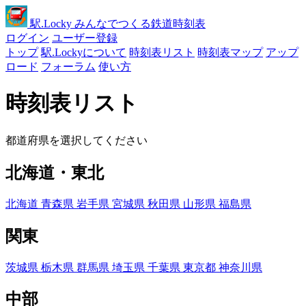
駅
.Locky
みんなでつくる鉄道時刻表
ログイン
ユーザー登録
トップ
駅.Lockyについて
時刻表リスト
時刻表マップ
アップ
ロード
フォーラム
使い方
時刻表リスト
都道府県を選択してください
北海道・東北
北海道
青森県
岩手県
宮城県
秋田県
山形県
福島県
関東
茨城県
栃木県
群馬県
埼玉県
千葉県
東京都
神奈川県
中部